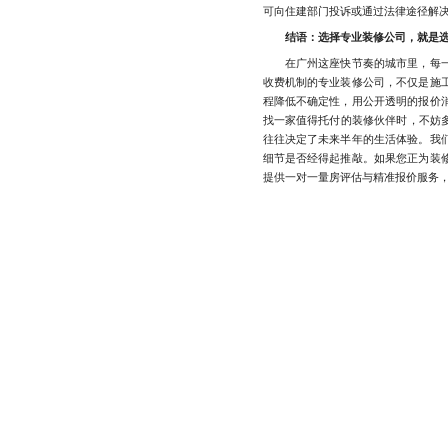
可向住建部门投诉或通过法律途径解
结语：选择专业装修公司，就是
在广州这座快节奏的城市里，每一
收费机制的专业装修公司，不仅是施
程降低不确定性，用公开透明的报价
找一家值得托付的装修伙伴时，不妨多
往往决定了未来半年的生活体验。我
细节是否经得起推敲。如果您正为装
提供一对一量房评估与精准报价服务，全