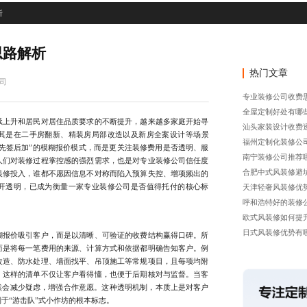
析
思路解析
热门文章
司
专业装修公司收费
全屋定制好处有哪
上升和居民对居住品质要求的不断提升，越来越多家庭开始寻
汕头家装设计收费
其是在二手房翻新、精装房局部改造以及新房全案设计等场景
福州定制化装修公
“先签后加”的模糊报价模式，而是更关注装修费用是否透明、服
南宁装修公司推荐
人们对装修过程掌控感的强烈需求，也是对专业装修公司信任度
合肥中式风装修避
装修投入，谁都不愿因信息不对称而陷入预算失控、增项频出的
开透明，已成为衡量一家专业装修公司是否值得托付的核心标
天津轻奢风装修优
呼和浩特好的装修
欧式风装修如何提
日式风装修优势有
报价吸引客户，而是以清晰、可验证的收费结构赢得口碑。所
而是将每一笔费用的来源、计算方式和依据都明确告知客户。例
改造、防水处理、墙面找平、吊顶施工等常规项目，且每项均附
。这样的清单不仅让客户看得懂，也便于后期核对与监督。当客
然会减少疑虑，增强合作意愿。这种透明机制，本质上是对客户
于“游击队”式小作坊的根本标志。