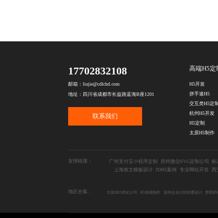
17702832108
高端H5定
H5开发
邮箱：liujie@cdlchd.com
拼手速H5
地址：四川省成都市长益路蓝海B座1201
交互类H5定
杭州H5开发
联系我们
H5定制
太原H5制作
友情链接：
广州支付宝小程序定制
郑州微信SVG定制公司
标
上海推文模板设计
3DH5案例
专业网站开发
西
地区合集：
大连SEO优化公司
H5游戏制作
温州企业介绍长图设计
贵阳H