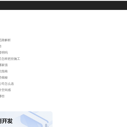
思路解析
些
透明吗
司怎样把控施工
哪家强
坑指南
势揭秘
公司怎么选
升空间感
哪些