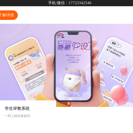
手机/微信：
17723342546
了解详情
学生评教系统
一周上线快速盈利