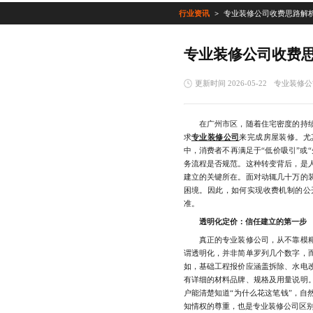
行业资讯
专业装修公司收费思路解
专业装修公司收费
更新时间 2026-05-22
专业装修公
在广州市区，随着住宅密度的持续
求
专业装修公司
来完成房屋装修。尤
中，消费者不再满足于“低价吸引”或
务流程是否规范。这种转变背后，是
建立的关键所在。面对动辄几十万的
困境。因此，如何实现收费机制的公
准。
透明化定价：信任建立的第一步
真正的专业装修公司，从不靠模糊
谓透明化，并非简单罗列几个数字，
如，基础工程报价应涵盖拆除、水电
有详细的材料品牌、规格及用量说明
户能清楚知道“为什么花这笔钱”，自
知情权的尊重，也是专业装修公司区别