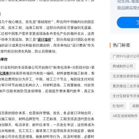
成
个核心概念。首先是“基础报价”，即合同中明确列出的固定
工程、泥木工程、油漆工程等，这部分内容应尽量做到无遗漏、
工过程中因客户需求变更或现场条件变化产生的额外支出，这类
不得单方面追加。第三是“
设计溢价
”，部分高端设计团队会将创
热门标签
的设计成果交付和版权归属说明，而非单纯以“设计费高”作为
在签约前识别潜在风险，防止后期被动。
广州SVG设计公
动掌控
商城制作公司
业前列的专业装修公司开始推行“标准化清单+分阶段付款+第
化清单
意味着所有项目均有统一编码、材料参数和施工标准，客
北京微信表情包
则将总费用划分为开工、中期、竣工三个节点，每阶段支付对应
方审计环节由独立机构介入，对材料进场、工程量验收、付款凭
重庆微信二次开
制不仅能有效防范虚假增项，还能提升整体履约效率，真正实
支付宝财富号开
红包H5
成
完善的报价体系，也需保持警惕。首先，务必签订详细合同，
AR互动游戏制作
有施工项目、材料品牌型号、工艺标准、工期安排及违约责任条
微信聊天、电话录音、邮件往来等，一旦发生争议，这些将成为
如水电验收、瓦工完工）邀请第三方监理或亲友到场监督，确保
装修公司存在恶意增项、偷换材料等行为，应及时维权，必要时