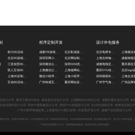
制
程序定制开发
设计外包服务
助力H5活动
成都VR游戏开发公司
北京私域游戏定制
北京电商专题页设计公司
北京H5游戏定制公司
深圳官网小程序定制
北京网站制作公司
上海吉祥物设计公司
制
三亚创意H5定制
深圳微信公众号开发
深圳SEM优化公司
成都海报定制设计
双人互动H5
上海微信公众号定制
上海做网站公司
重庆SVG动画设计公司
上海H5定制公司
微信小程序制作公司
上海小程序商城定制
深圳插画长图设计公司
互动H5活动开发
广州体感互动游戏制作
重庆网站设计制作
广州节气海报设计公司
广州品牌I
志设计公司
重庆正规SEO优化
南昌易拉宝设计公司
上海网站SEO优化公司
成都长图文设计公司
创
安游戏课件设计公司
郑州卡通形象设计公司
西安SVG动画设计公司
长沙H5游戏开发
表情包定制公
广州小程序商城定制
上海微信SVG图文定制
H5定制开发公司
成都产品长图设计公司
5制作开发
石家庄DM单设计
H5开发制作公司
郑州H5页面开发
大连AR营销游戏定制
H5游戏定制公司
支付宝小程序定制
广州宣传长图设计公司
AR营销游戏制作
杭州支付宝小程序定制