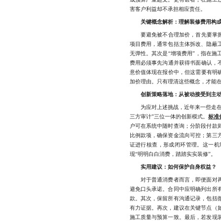
害客户利益却不承担相应责任。
关键概念解析：理解装修费用构
要避免被不合理加价，首先要掌握几
项目费用，通常包括主体拆改、隐蔽
无弹性。其次是“增项费用”，指在施
费用必须事先沟通并获得书面确认，
意价值体现在报价中，但这需要有明确
加价理由。只有理清这些概念，才能
创新策略落地：从被动接受到主
为应对上述挑战，近年来一些走在行
三方审计”三位一体的创新模式。
标准
户可在系统中随时查询；分阶段付款
比例款项，确保资金流向可控；第三
证进行核查，形成闭环管理。这一机
现“明明白白消费，踏踏实实装修”。
实用建议：如何保护自身权益？
对于普通消费者而言，即便面对再
避免口头承诺。合同中应明确列出所
款。其次，保留所有沟通记录，包括
有力证据。再次，建议在关键节点（
施工质量与预算一致。最后，若发现