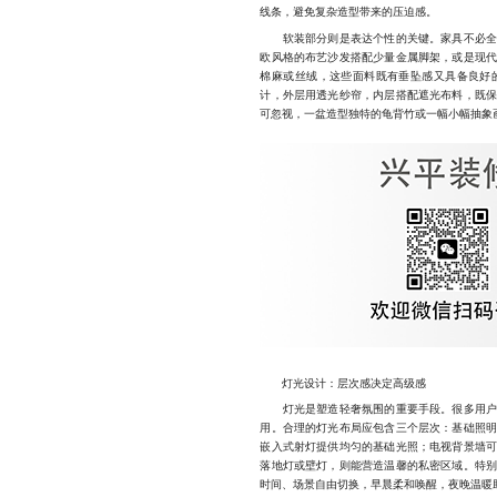
线条，避免复杂造型带来的压迫感。
软装部分则是表达个性的关键。家具不必全部
欧风格的布艺沙发搭配少量金属脚架，或是现
棉麻或丝绒，这些面料既有垂坠感又具备良好
计，外层用透光纱帘，内层搭配遮光布料，既
可忽视，一盆造型独特的龟背竹或一幅小幅抽象
灯光设计：层次感决定高级感
灯光是塑造轻奢氛围的重要手段。很多用户在
用。合理的灯光布局应包含三个层次：基础照
嵌入式射灯提供均匀的基础光照；电视背景墙
落地灯或壁灯，则能营造温馨的私密区域。特
时间、场景自由切换，早晨柔和唤醒，夜晚温暖