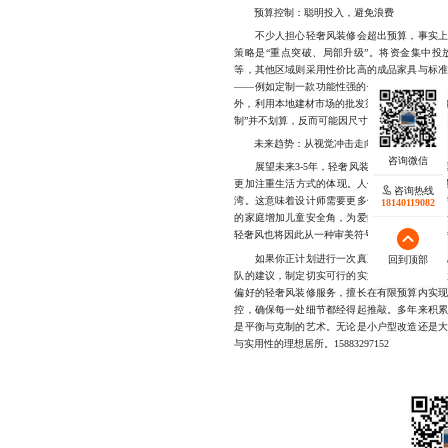
预算控制：聪明投入，避免浪费
不少人担心轻奢风装修会超出预算，事实上只
策略是“重点突破、局部升级”。将资金集中
等，其他区域则采用性价比高的成品家具与标
——例如定制一款功能性强的储物柜，搭配市
外，利用本地建材市场的批发渠道采购主材，也
制”并不划算，反而可能因尺寸误差或后期维护
未来趋势：从视觉冲击走向生活表达
展望未来3-5年，轻奢风装修在宁波乃至全
更加注重生活方式的体现。人们不再仅仅追求“
咨询热线
湾。这意味着设计师需要更多倾听用户的真实
18140119082
的家庭增加儿童安全角，为爱阅读的人群规划
轻奢风也将因此从一种审美符号，演变为一种可
如果你正计划进行一次真正意义上的轻奢风装
回到顶部
队的建议，制定切实可行的实施方案。我们专
偏好的轻奢风装修服务，擅长在有限预算内实
控，确保每一处细节都经得起推敲。多年来积
是平衡与克制的艺术。无论是小户型改造还是
与实用性的理想居所。15883297152