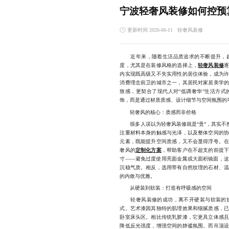
宁波轻奢风装修如何控预
更新时间 2026-06-11
轻奢风装修
近年来，随着生活品质追求的不断提升，越
度，尤其是在装修风格的选择上，
轻奢风装修
内实现既高级又不失实用性的居住体验，成为
消费理念前卫的城市之一，其居民对家居美学
致感，更契合了现代人对“低调奢华”生活方
饰，而是通过材质质感、设计细节与空间氛围的
轻奢风的核心：质感而非价格
很多人误以为轻奢风装修就是“贵”，其实不然
注重材料本身的触感与光泽，以及整体空间的
元素，既能提升空间质感，又不会显得浮夸。
奢风的
定制化方案
，帮助客户在不超支的前提
寸——避免过度使用亮面金属或大面积镜面，
沉稳气质。相反，选用带有自然纹理的石材、
的内敛与优雅。
从硬装到软装：打造有呼吸感的空间
轻奢风装修的成功，离不开硬装与软装的协
式。艺术漆因其独特的肌理效果和细腻质感，
卧室床头区。相比传统乳胶漆，它更具立体感
降低反光强度，增强空间的静谧氛围。而吊顶