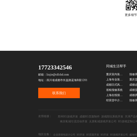
17723342546
同城生活帮手
重庆室内装修公司
报修
邮箱：liujie@cdlchd.com
上海专业装修公司
地址：四川省成都市长益路蓝海B座1201
成都日式风装修
巡检报修系统
联系我们
上海在线报修系统
经营贷中介公司
报修
友情链接：
郑州H5游戏开发
成都H5页面制作
游戏陪玩系统开发
天津产品
南京私域引流活动开发
太原私域游戏开发公司
H5游戏定制公
地区合集：
企业表情包设计公司
H5开发
H5页面开发
H5开发
H5游戏开发公司
威海H